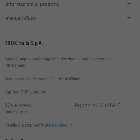
informazioni di prodotto
manuali d'uso
TROX Italia S.p.A.
Società unipersonale soggetta a direzione e coordinamento di
TROX GmbH
Sede legale: Via Mecenate 90 -
20138 Milano
Cap. Soc. EUR 2.000.000
R
.E.A. n. 659693
Reg. Impr. MI, C.F. e P.IVA IT
00897380150
Casella di posta certificata:
trox@pec.it