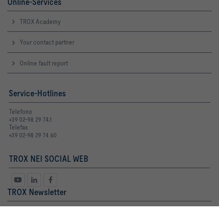
Online-Services
TROX Academy
Your contact partner
Online fault report
Service-Hotlines
Telefono
+39 02-98 29 74.1
Telefax
+39 02-98 29 74 60
TROX NEI SOCIAL WEB
TROX Newsletter
Sig. ra
Sig.