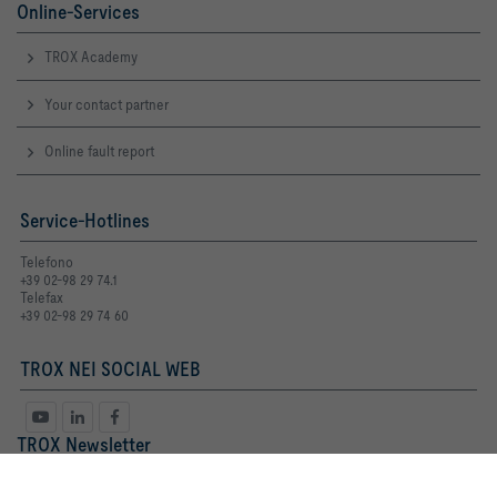
Online-Services
TROX Academy
Your contact partner
Online fault report
Service-Hotlines
Telefono
+39 02-98 29 74.1
Telefax
+39 02-98 29 74 60
TROX NEI SOCIAL WEB
TROX Newsletter
Sig. ra
Sig.