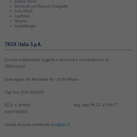
Adobe Stock
Behrendt und Rausch Fotografie
Foto HAUS
Lautblick
Neyroo
justaddsugar
TROX Italia S.p.A.
Società unipersonale soggetta a direzione e coordinamento di
TROX GmbH
Sede legale: Via Mecenate 90 -
20138 Milano
Cap. Soc. EUR 2.000.000
R
.E.A. n. 659693
Reg. Impr. MI, C.F. e P.IVA IT
00897380150
Casella di posta certificata:
trox@pec.it