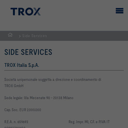
Side Services
Homepage
SIDE SERVICES
TROX Italia S.p.A.
Società unipersonale soggetta a direzione e coordinamento di
TROX GmbH
Sede legale: Via Mecenate 90 -
20138 Milano
Cap. Soc. EUR 2.000.000
R
.E.A. n. 659693
Reg. Impr. MI, C.F. e P.IVA IT