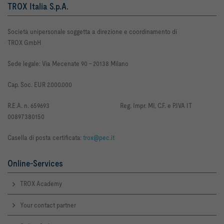
TROX Italia S.p.A.
Società unipersonale soggetta a direzione e coordinamento di
TROX GmbH
Sede legale: Via Mecenate 90 -
20138 Milano
Cap. Soc. EUR 2.000.000
R
.E.A. n. 659693
Reg. Impr. MI, C.F. e P.IVA IT
00897380150
Casella di posta certificata:
trox@pec.it
Online-Services
TROX Academy
Your contact partner