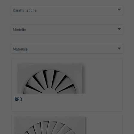
Caratteristiche
Modello
Materiale
RFD
per saperne di più