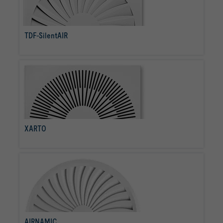
TDF-SilentAIR
per saperne di più
XARTO
per saperne di più
AIRNAMIC