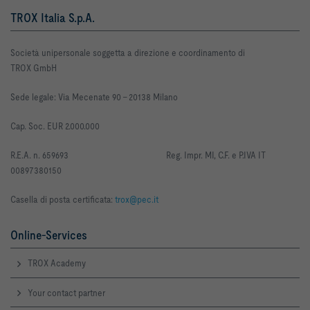
TROX Italia S.p.A.
Società unipersonale soggetta a direzione e coordinamento di
TROX GmbH
Sede legale: Via Mecenate 90 -
20138 Milano
Cap. Soc. EUR 2.000.000
R
.E.A. n. 659693
Reg. Impr. MI, C.F. e P.IVA IT
00897380150
Casella di posta certificata:
trox@pec.it
Online-Services
TROX Academy
Your contact partner