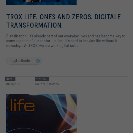
TROX LIFE. ONES AND ZEROS. DIGITALE
TRANSFORMATION.
Digitalisation. It's already part of our everyday lives and has become key to
many aspects of our sector – in fact, it's hard to imagine life without it
nowadays. At TROX, we are working flat out...
leggi articolo
data
rubrica
30/10/2018
società / stampa