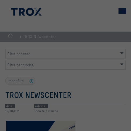
TROX Newscenter
Homepage
Filtra per anno
Filtra per rubrica
reset filtri
TROX NEWSCENTER
data
rubrica
15/08/2025
società / stampa