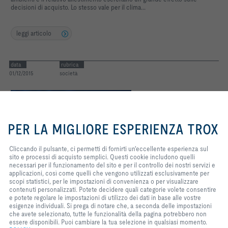
decisioni di acquisto. Lo stesso vale per il clima...
leggi articolo
data
rubrica
01/12/2015
società
By clicking the button, you allow
us to provide you with an
PER LA MIGLIORE ESPERIENZA TROX
excellent website experience and
easy shopping processes. These
cookies include ones that are
Cliccando il pulsante, ci permetti di fornirti un'eccellente esperienza sul
necessary for the operation of the
sito e processi di acquisto semplici. Questi cookie includono quelli
site and for the control of our
necessari per il funzionamento del sito e per il controllo dei nostri servizi e
services and applications, as well
applicazioni, così come quelli che vengono utilizzati esclusivamente per
as ones that are used solely for
scopi statistici, per le impostazioni di convenienza o per visualizzare
statistical purposes, for
contenuti personalizzati. Potete decidere quali categorie volete consentire
convenience settings or to display
e potete regolare le impostazioni di utilizzo dei dati in base alle vostre
IL NUOVO SITO WEB TROX. TROX 3.0:
personalized content. You can
esigenze individuali. Si prega di notare che, a seconda delle impostazioni
decide which categories you want
che avete selezionato, tutte le funzionalità della pagina potrebbero non
PIU’ INFORMAZIONE – VELOCE , MIRATO,
to allow and you can adjust the
essere disponibili. Puoi cambiare la tua selezione in qualsiasi momento.