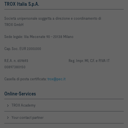
TROX Italia S.p.A.
Società unipersonale soggetta a direzione e coordinamento di
TROX GmbH
Sede legale: Via Mecenate 90 -
20138 Milano
Cap. Soc. EUR 2.000.000
R
.E.A. n. 659693
Reg. Impr. MI, C.F. e P.IVA IT
00897380150
Casella di posta certificata:
trox@pec.it
Online-Services
TROX Academy
Your contact partner