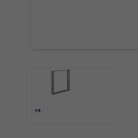
MF
per saperne di più