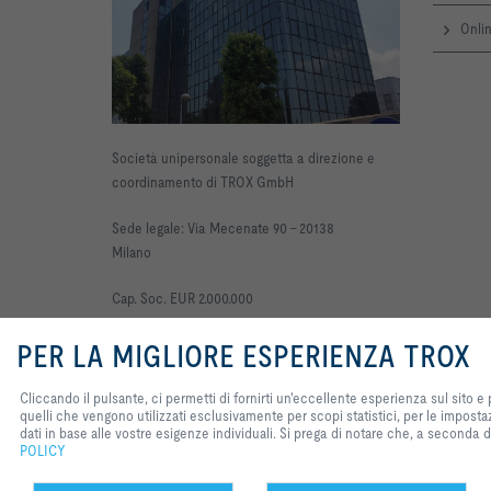
Onlin
Società unipersonale soggetta a direzione e
coordinamento di TROX GmbH
Sede legale: Via Mecenate 90 -
20138
Milano
Cap. Soc. EUR 2.000.000
R
.E.A. n. 659693
Reg.
PER LA MIGLIORE ESPERIENZA TROX
Impr. MI, C.F. e P.IVA IT 00897380150
Cliccando il pulsante, ci permetti di fornirti un'eccellente esperienza sul sito e
Casella di posta certificata:
trox@pec.it
quelli che vengono utilizzati esclusivamente per scopi statistici, per le imposta
dati in base alle vostre esigenze individuali. Si prega di notare che, a seconda
POLICY