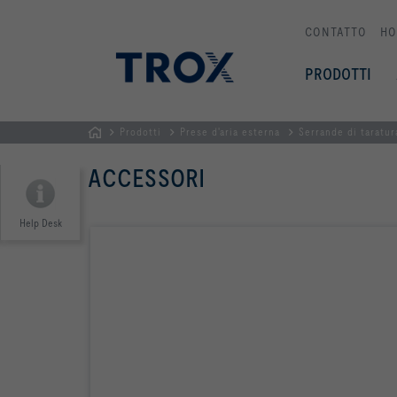
CONTATTO
HO
PRODOTTI
Prodotti
Prese d'aria esterna
Serrande di taratur
Homepage
ACCESSORI
Help Desk