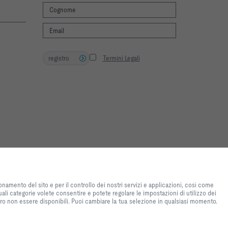
registro
Termini Legali
te experience and easy shopping
f the site and for the control of
onamento del sito e per il controllo dei nostri servizi e applicazioni, così come
tical purposes, for convenience
ali categorie volete consentire e potete regolare le impostazioni di utilizzo dei
s you want to allow and you can
bero non essere disponibili. Puoi cambiare la tua selezione in qualsiasi momento.
lease note that, depending on the
available. You can change your