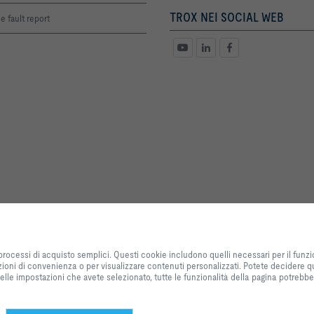
TROX NEI SOCIAL WEB
e fault report
By clicking the button, you allow us to provide you with an excellent websi
processes. These cookies include ones that are necessary for the operation o
 processi di acquisto semplici. Questi cookie includono quelli necessari per il funzi
our services and applications, as well as ones that are used solely for statis
zioni di convenienza o per visualizzare contenuti personalizzati. Potete decidere qu
settings or to display personalized content. You can decide which categorie
 delle impostazioni che avete selezionato, tutte le funzionalità della pagina potreb
adjust the data utilisation settings based on your individual requirements. P
settings that you have selected, all functionalities of the page might not be 
selection at any time.