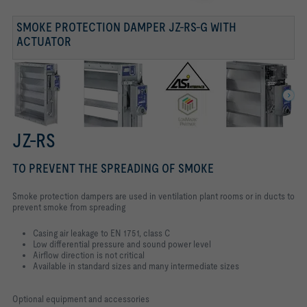
SMOKE PROTECTION DAMPER JZ-RS-G WITH
SMOKE PROTECTION DAMPER, TYPE JZ-RS, WITH
ACTUATOR
INSTALLATION SUBFRAME
JZ-RS
TO PREVENT THE SPREADING OF SMOKE
Smoke protection dampers are used in ventilation plant rooms or in ducts to
prevent smoke from spreading
Casing air leakage to EN 1751, class C
Low differential pressure and sound power level
Airflow direction is not critical
Available in standard sizes and many intermediate sizes
Optional equipment and accessories