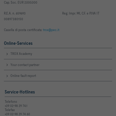
Cap. Soc. EUR 2.000.000
R
.E.A. n. 659693
Reg. Impr. MI, C.F. e P.IVA IT
00897380150
Casella di posta certificata:
trox@pec.it
Online-Services
TROX Academy
Your contact partner
Online fault report
Service-Hotlines
Telefono
+39 02-98 29 74.1
Telefax
+39 02-98 29 74 60