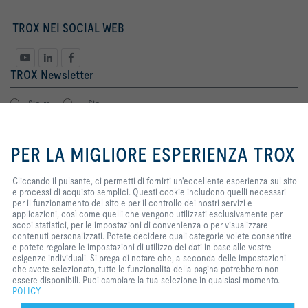
TROX NEI SOCIAL WEB
TROX Newsletter
Sig. ra
Sig.
By clicking the button, you allow us
to provide you with an excellent
PER LA MIGLIORE ESPERIENZA TROX
website experience and easy
shopping processes. These
cookies include ones that are
Cliccando il pulsante, ci permetti di fornirti un'eccellente esperienza sul sito
necessary for the operation of the
e processi di acquisto semplici. Questi cookie includono quelli necessari
site and for the control of our
per il funzionamento del sito e per il controllo dei nostri servizi e
services and applications, as well
applicazioni, così come quelli che vengono utilizzati esclusivamente per
Termini Legali
registro
as ones that are used solely for
scopi statistici, per le impostazioni di convenienza o per visualizzare
statistical purposes, for
contenuti personalizzati. Potete decidere quali categorie volete consentire
convenience settings or to display
e potete regolare le impostazioni di utilizzo dei dati in base alle vostre
personalized content. You can
esigenze individuali. Si prega di notare che, a seconda delle impostazioni
Home
Contatto
Stampa
Condizioni generali di vendita e consegna
decide which categories you want
che avete selezionato, tutte le funzionalità della pagina potrebbero non
to allow and you can adjust the
essere disponibili. Puoi cambiare la tua selezione in qualsiasi momento.
Privacy
Disclaimer
2026 © TROX Italia S.p.A.
data utilisation settings based on
POLICY
your individual requirements.