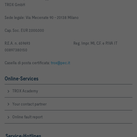
TROX GmbH
Sede legale: Via Mecenate 90 -
20138 Milano
Cap. Soc. EUR 2.000.000
R
.E.A. n. 659693
Reg. Impr. MI, C.F. e P.IVA IT
00897380150
Casella di posta certificata:
trox@pec.it
Online-Services
TROX Academy
Your contact partner
Online fault report
Service-Hotlines