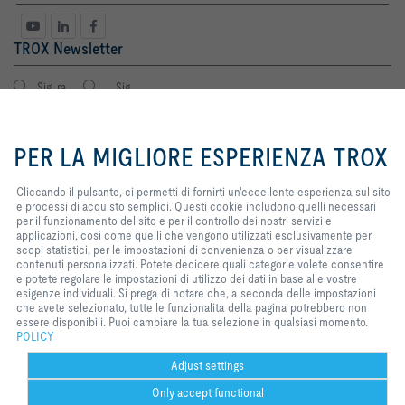
TROX Newsletter
Sig. ra
Sig.
By clicking the button, you allow us
to provide you with an excellent
PER LA MIGLIORE ESPERIENZA TROX
website experience and easy
shopping processes. These
cookies include ones that are
Cliccando il pulsante, ci permetti di fornirti un'eccellente esperienza sul sito
necessary for the operation of the
e processi di acquisto semplici. Questi cookie includono quelli necessari
site and for the control of our
per il funzionamento del sito e per il controllo dei nostri servizi e
services and applications, as well
applicazioni, così come quelli che vengono utilizzati esclusivamente per
Termini Legali
registro
as ones that are used solely for
scopi statistici, per le impostazioni di convenienza o per visualizzare
statistical purposes, for
contenuti personalizzati. Potete decidere quali categorie volete consentire
convenience settings or to display
e potete regolare le impostazioni di utilizzo dei dati in base alle vostre
personalized content. You can
esigenze individuali. Si prega di notare che, a seconda delle impostazioni
Home
Contatto
Stampa
Condizioni generali di vendita e consegna
decide which categories you want
che avete selezionato, tutte le funzionalità della pagina potrebbero non
to allow and you can adjust the
essere disponibili. Puoi cambiare la tua selezione in qualsiasi momento.
Privacy
Disclaimer
2026 © TROX Italia S.p.A.
data utilisation settings based on
POLICY
your individual requirements.
Please note that, depending on the
Adjust settings
settings that you have selected, all
Only accept functional
functionalities of the page might