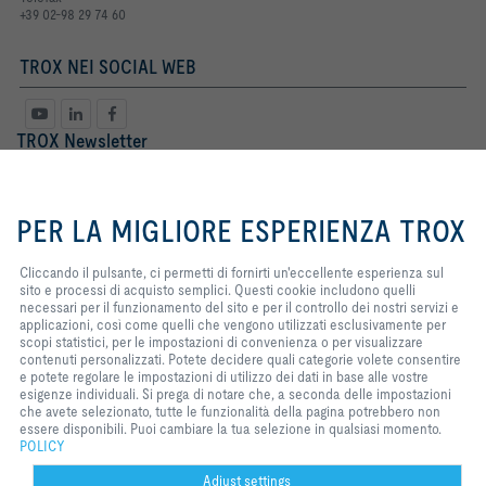
+39 02-98 29 74 60
TROX NEI SOCIAL WEB
TROX Newsletter
Sig. ra
Sig.
By clicking the button, you allow
us to provide you with an
PER LA MIGLIORE ESPERIENZA TROX
excellent website experience and
easy shopping processes. These
cookies include ones that are
Cliccando il pulsante, ci permetti di fornirti un'eccellente esperienza sul
necessary for the operation of the
sito e processi di acquisto semplici. Questi cookie includono quelli
site and for the control of our
necessari per il funzionamento del sito e per il controllo dei nostri servizi e
services and applications, as well
applicazioni, così come quelli che vengono utilizzati esclusivamente per
as ones that are used solely for
scopi statistici, per le impostazioni di convenienza o per visualizzare
statistical purposes, for
contenuti personalizzati. Potete decidere quali categorie volete consentire
Termini Legali
registro
convenience settings or to display
e potete regolare le impostazioni di utilizzo dei dati in base alle vostre
personalized content. You can
esigenze individuali. Si prega di notare che, a seconda delle impostazioni
decide which categories you want
che avete selezionato, tutte le funzionalità della pagina potrebbero non
to allow and you can adjust the
essere disponibili. Puoi cambiare la tua selezione in qualsiasi momento.
Home
Contatto
Stampa
Condizioni generali di vendita e consegna
data utilisation settings based on
POLICY
your individual requirements.
Privacy
Disclaimer
2026 © TROX Italia S.p.A.
Please note that, depending on
Adjust settings