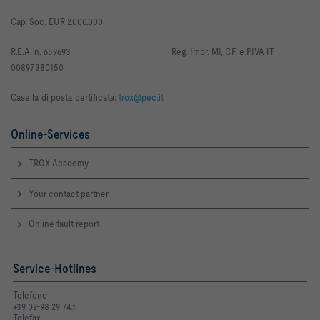
Cap. Soc. EUR 2.000.000
R
.E.A. n. 659693
Reg. Impr. MI, C.F. e P.IVA IT
00897380150
Casella di posta certificata:
trox@pec.it
Online-Services
TROX Academy
Your contact partner
Online fault report
Service-Hotlines
Telefono
+39 02-98 29 74.1
Telefax