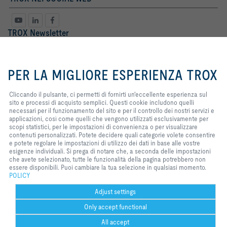
TROX Newsletter
Sig. ra
Sig.
By clicking the button, you allow
us to provide you with an
PER LA MIGLIORE ESPERIENZA TROX
excellent website experience and
easy shopping processes. These
cookies include ones that are
Cliccando il pulsante, ci permetti di fornirti un'eccellente esperienza sul
necessary for the operation of the
sito e processi di acquisto semplici. Questi cookie includono quelli
site and for the control of our
necessari per il funzionamento del sito e per il controllo dei nostri servizi e
services and applications, as well
applicazioni, così come quelli che vengono utilizzati esclusivamente per
as ones that are used solely for
scopi statistici, per le impostazioni di convenienza o per visualizzare
statistical purposes, for
contenuti personalizzati. Potete decidere quali categorie volete consentire
Termini Legali
registro
convenience settings or to display
e potete regolare le impostazioni di utilizzo dei dati in base alle vostre
personalized content. You can
esigenze individuali. Si prega di notare che, a seconda delle impostazioni
decide which categories you want
che avete selezionato, tutte le funzionalità della pagina potrebbero non
to allow and you can adjust the
essere disponibili. Puoi cambiare la tua selezione in qualsiasi momento.
Home
Contatto
Stampa
Condizioni generali di vendita e consegna
data utilisation settings based on
POLICY
your individual requirements.
Privacy
Disclaimer
2026 © TROX Italia S.p.A.
Please note that, depending on
Adjust settings
the settings that you have
Only accept functional
selected, all functionalities of the
page might not be available. You
All accept
can change your selection at any