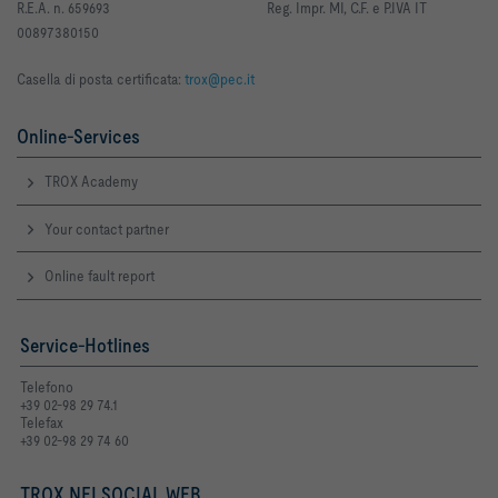
R
.E.A. n. 659693
Reg. Impr. MI, C.F. e P.IVA IT
00897380150
Casella di posta certificata:
trox@pec.it
Online-Services
TROX Academy
Your contact partner
Online fault report
Service-Hotlines
Telefono
+39 02-98 29 74.1
Telefax
+39 02-98 29 74 60
TROX NEI SOCIAL WEB