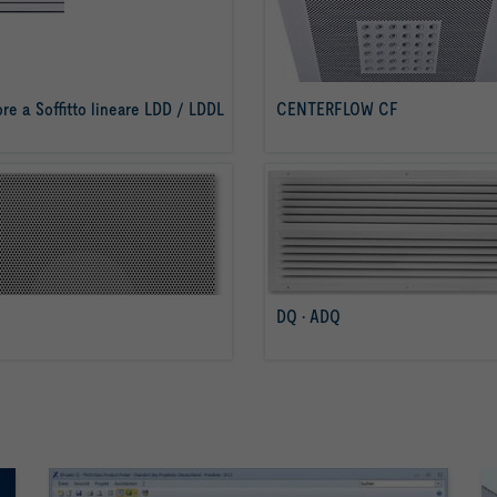
ore a Soffitto lineare LDD / LDDL
CENTERFLOW CF
per saperne di più
per saperne di più
DQ · ADQ
per saperne di più
per saperne di più