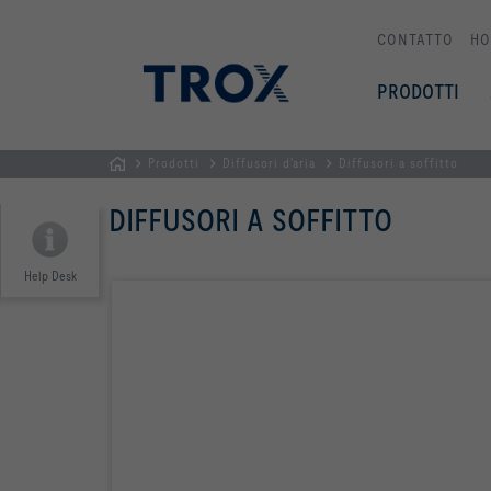
CONTATTO
HO
PRODOTTI
Prodotti
Diffusori d'aria
Diffusori a soffitto
Homepage
DIFFUSORI A SOFFITTO
Help Desk