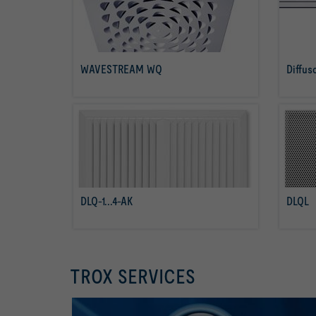
WAVESTREAM WQ
Diffus
per saperne di più
DLQ-1...4-AK
DLQL
per saperne di più
TROX SERVICES